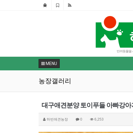
반려동물을 사랑
MENU
농장갤러리
대구애견분양 토이푸들 아빠강아
하빈애견농장
0
6,253