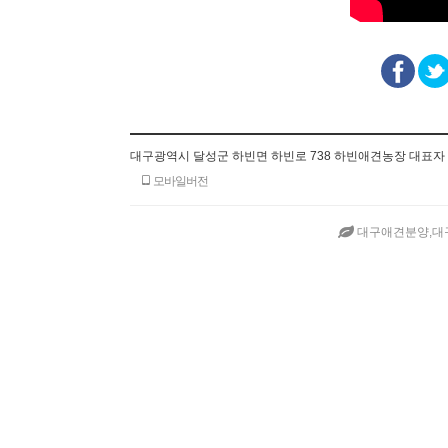
대구광역시 달성군 하빈면 하빈로 738 하빈애견농장 대표자 김상형
모바일버전
대구애견분양,대