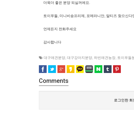
더욱더 좋은 분양 되실꺼에요.
토이푸들, 미니비숑프리제, 포메라니안, 말티즈 찾으신다
언제든지 전화주세요
감사합니다
대구애견분양
,
대구강아지분양
,
하빈애견농장
,
토이푸들
Comments
로그인한 회