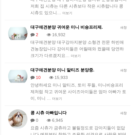
저희 집 시츄는 다른 시츄보다 작은 시츄랍니다 콩
시츄도 있으니…
더보기
대구애견분양 귀여운 미니 비숑프리제.
새창
2
16,932
대구애견분양 대구강아지분양 소형견 전문 하빈애
견농장입니다 강아지들은 어릴때와 컸을때 당연하
크기가 다르겠지요…
더보기
대구애견분양 미니 말티즈 분양중.
새창
10
15,933
안녕하세요 미니 말티즈, 토이 푸들, 미니비숑프리
제처럼 작고 귀여운 사이즈아이들은 엄마 아빠가 토
이, 미니 …
더보기
콩 시츄 아빠입니다
새창
0
6,945
요즘 시츄가 금츄라고 불릴정도로 강아지들이 없답
니다 예전부터 착하고 조용한 성격으로 사랑을 받던