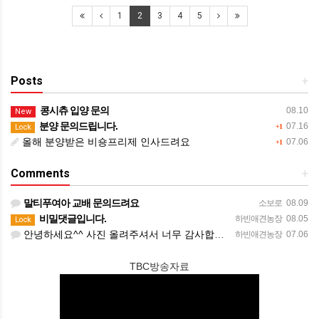
1
2
3
4
5
Posts
+
콩시츄 입양 문의
08.10
New
분양 문의드립니다.
07.16
Lock
+1
올해 분양받은 비숑프리제 인사드려요
07.06
+1
Comments
+
말티푸여아 교배 문의드려요
소보로
08.09
비밀댓글입니다.
하빈애견농장
08.05
Lock
안녕하세요^^ 사진 올려주셔서 너무 감사합니다. 강아지도 너무 행복해보이네요 늘 행복하시길 바랍니다! 감사합…
하빈애견농장
07.06
TBC방송자료