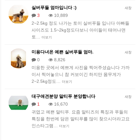
실버푸들 엄마입니다 :)
새창
3
10,889
2~2.5kg 정도 나가는 토이 실버푸들 입니다 아빠들
사이즈도 1.5~2kg정도다보니 아이들이 태어나면
토…
더보기
미용다녀온 예쁜 실버푸들 엄마.
새창
0
8,826
미용한 곳에서 예쁘게 사진을 찍어주셨습니다 가까
이서 찍어놓으니 참 커보이긴 하지만 몸무게가
2~2.5kg정도…
더보기
대구애견분양 말티푸 분양합니다
새창
1
16,670
귀엽고 예쁜 말티푸. 요즘 말티즈의 특징과 푸들의
특징을 한번에 담은 말티푸를 많이 찾으시더라고요
인스타그램…
더보기