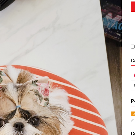
C
P
L
C