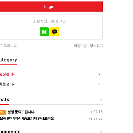
Login
소셜계정으로 로그인
자동로그인
회원가입
|
정보찾기
ategory
농장갤러리
회원갤러리
osts
+
분양 문의드립니다.
07.16
ock
+1
올해 분양받은 비숑프리제 인사드려요
07.06
+1
omments
+