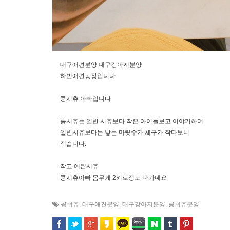
대구애견분양 대구강아지분양
하빈애견농장입니다
콩시츄 아빠입니다
콩시츄는 일반 시츄보다 작은 아이들보고 이야기하며
일반시츄보다는 낳는 마릿수가 체구가 작다보니
적습니다.
작고 예쁜시츄
콩시츄아빠 몸무게 2키로정도 나가네요
콩쉬츄
,
대구애견분양
,
대구강아지분양
,
콩쉬츄분양