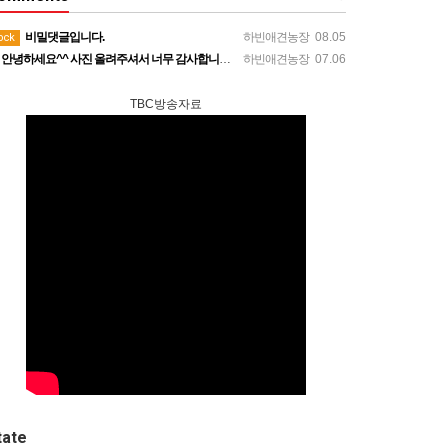
비밀댓글입니다.
하빈애견농장
08.05
ock
안녕하세요^^ 사진 올려주셔서 너무 감사합니다. 강아지도 너무 행복해보이네요 늘 행복하시길 바랍니다! 감사합…
하빈애견농장
07.06
TBC방송자료
tate