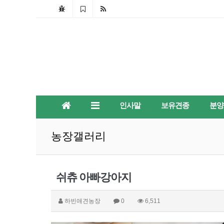
인사말
보유견종
분양
농장갤러리
쉬츄 아빠강아지
하빈애견농장
0
6,511