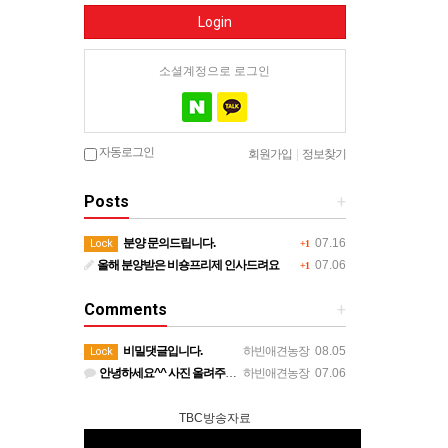
Login
소셜계정으로 로그인
자동로그인
회원가입
|
정보찾기
Posts
+
분양 문의드립니다.
07.16
Lock
+1
올해 분양받은 비숑프리제 인사드려요
07.06
+1
Comments
+
비밀댓글입니다.
하빈애견농장
08.05
Lock
안녕하세요^^ 사진 올려주셔서 너무 감사합니다. 강아지도 너무 행복해보이네요 늘 행복하시길 바랍니다! 감사합…
하빈애견농장
07.06
TBC방송자료