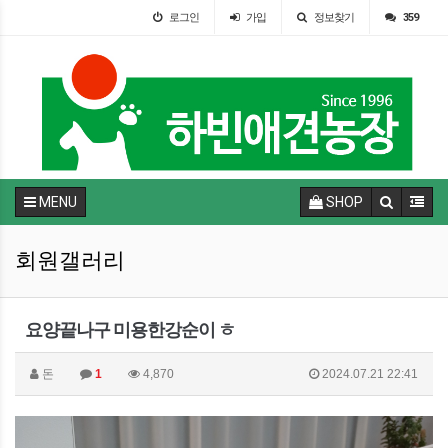
로그인
가입
정보찾기
359
MENU
SHOP
회원갤러리
요양끝나구 미용한강순이 ㅎ
돈
1
4,870
2024.07.21 22:41