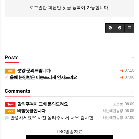
로그인한 회원만 댓글 등록이 가능합니다.
Posts
+
분양 문의드립니다.
07.16
Lock
+1
올해 분양받은 비숑프리제 인사드려요
07.06
+1
Comments
+
말티푸여아 교배 문의드려요
소보로
08.09
New
비밀댓글입니다.
하빈애견농장
08.05
Lock
안녕하세요^^ 사진 올려주셔서 너무 감사합니다. 강아지도 너무 행복해보이네요 늘 행복하시길 바랍니다! 감사합…
하빈애견농장
07.06
TBC방송자료