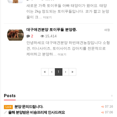
새로운 가족 토이푸들 아빠 태양이가 왔어요. 태양
이는 2kg 정도되는 토이푸들입니다. 코가 짧고 눈망
울이 크…
더보기
대구애견분양 토이푸들 분양중.
새창
2
15,414
안녕하세요 대구애견분양 하빈애견농장입니다 소형
견, 미니사이즈, 토이사이즈 강아지를 전문적으로
케어하고 분양하…
더보기
1
Posts
+
분양 문의드립니다.
07.16
Lock
+1
올해 분양받은 비숑프리제 인사드려요
07.06
+1